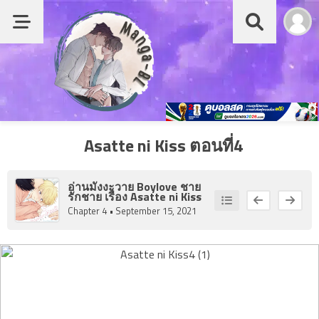
Chapter
List
หน้าแรก
1
Chapter
1
รายชื่อมังงะ Boy love
ber
2
1
หมวด
Asatte ni Kiss ตอนที่4
Chapter
2
มังงะญี่ปุ่น
ber
อ่านมังงะวาย Boylove ชาย
3
1
รักชาย เรื่อง
Asatte ni Kiss
Chapter
มังงะจีน
Chapter 4
• September 15, 2021
3
ber
มังงะเกาหลี
4
1
Chapter
อ่านย้อนหลัง
4
ber
อ่านนิยายวาย
5
1