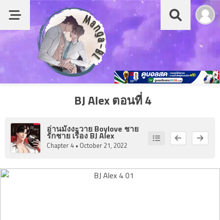
Chapter
List
หน้าแรก
1
Chapter
1
รายชื่อมังงะ Boy love
ber
2
หมวด
BJ Alex ตอนที่ 4
Chapter
2
มังงะญี่ปุ่น
ber
อ่านมังงะวาย Boylove ชาย
3
รักชาย เรื่อง
BJ Alex
Chapter
มังงะจีน
Chapter 4
• October 21, 2022
3
ber
มังงะเกาหลี
4
Chapter
อ่านย้อนหลัง
4
ber
อ่านนิยายวาย
5