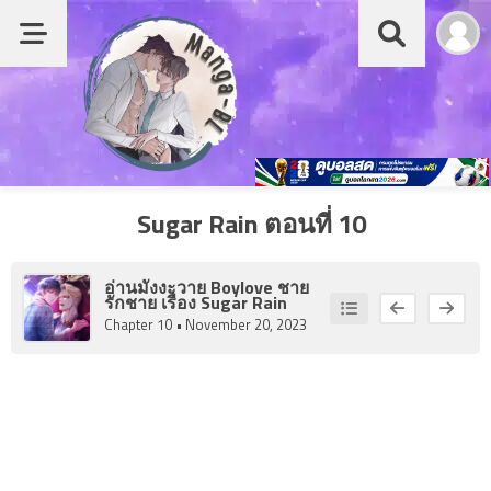
Chapter
List
หน้าแรก
1
Chapter
1
รายชื่อมังงะ Boy love
ary
2
หมวด
Sugar Rain ตอนที่ 10
Chapter
3
2
มังงะญี่ปุ่น
ber
อ่านมังงะวาย Boylove ชาย
3
3
รักชาย เรื่อง
Sugar Rain
Chapter
มังงะจีน
Chapter 10
• November 20, 2023
3
ber
มังงะเกาหลี
4
3
Chapter
อ่านย้อนหลัง
4
ber
อ่านนิยายวาย
5