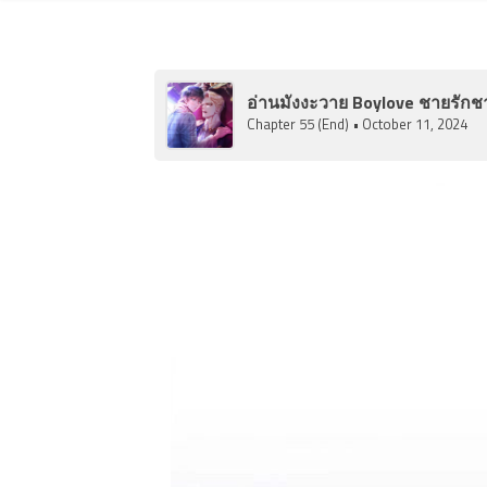
Chapter
5
ber
6
อ่านมังงะวาย Boylove ชายรักชา
Chapter
Chapter 55 (End)
• October 11, 2024
6
ber
7
Chapter
7
ber
8
3
Chapter
8
ber
9
3
Chapter
9
ber
10
3