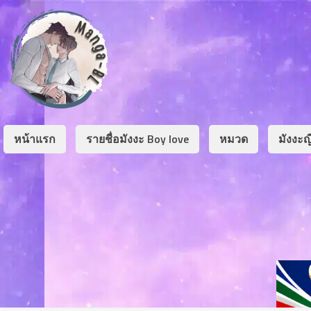
Chapter
List
1
Chapter
1
ary
2
หน้าแรก
รายชื่อมังงะ Boy love
หมวด
มังงะญี
Chapter
3
2
ber
3
3
Chapter
3
ber
4
3
Chapter
4
ber
5