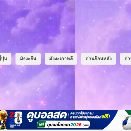
่ปุ่น
มังงะจีน
มังงะเกาหลี
อ่านย้อนหลัง
อ่