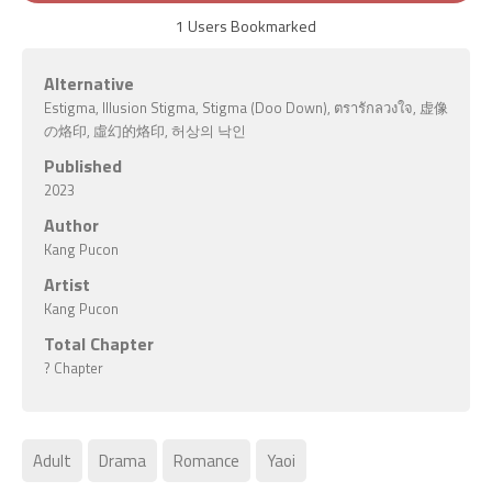
1
Users Bookmarked
Alternative
Estigma, Illusion Stigma, Stigma (Doo Down), ตรารักลวงใจ, 虚像
の烙印, 虛幻的烙印, 허상의 낙인
Published
2023
Author
Kang Pucon
Artist
Kang Pucon
Total Chapter
? Chapter
Adult
Drama
Romance
Yaoi