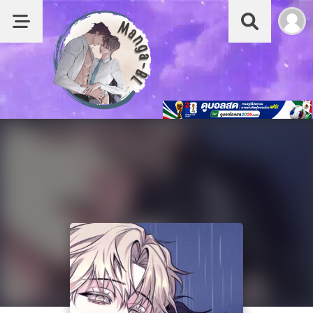
หน้าแรก
รายชื่อมังงะ Boy love
หมวด
มังงะญี่ปุ่น
มังงะจีน
มังงะเกาหลี
อ่านย้อนหลัง
อ่านนิยายวาย